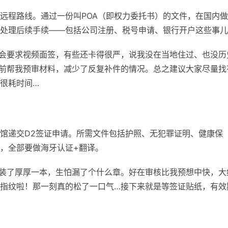
远程路线。通过一份叫POA（即权力委托书）的文件，在国内
处理后续手续——包括公司注册、税号申请、银行开户这些事儿
会要求视频面签，有些还卡得很严，说我没在当地住过、也没历
前帮我预审材料，减少了反复补件的情况。总之建议大家尽量找
很耗时间…
馆递交D2签证申请。所需文件包括护照、无犯罪证明、健康保
，全部要做海牙认证+翻译。
装了厚厚一本，生怕漏了个什么章。好在审核比我预想中快，大
指纹啦！那一刻真的松了一口气…接下来就是等签证贴纸，有效