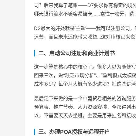
司？后来我算了笔账——D7要求你有稳定的境
哪天银行流水不够容易被卡……索性一咬牙，选
D2最大的好处就是‘主动’——我可以注册公
运营，而且未来还能带来收益…这对审核官来说
二、启动公司注册和商业计划书
这一步算是核心中的核心了。很多人以为随便写
回来三次，说“缺乏市场分析”、“盈利模式太模
成本多少？每个月大概有多少进项？把这些讲清
最后定下来做的是一个中葡贸易相关的咨询服务
预算表、推广节奏、人力资源安排，全都得列出
以，不需要天天去坐班，主要是用来挂名和接收
三、办理POA授权与远程开户