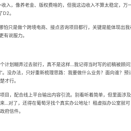
外收入，像养老金、版权费啥的，但我这边收入不算太稳定，万
了D2。
司，哪怕只是做个跨境电商、接点咨询项目都行，关键是能体现出我
更有说服力。
个计划糊弄过去就行，真不是这样…我记得当时写的初稿被顾问
糊”。没办法，只好重新梳理思路：我要做什么业务？面向谁？预
楚才行。
项目，配合线上平台输出内容引流。别看听着简单，但里面涉及
来…对了，还得在葡萄牙找个真实办公地址！租虚拟办公室就可
政府信件。