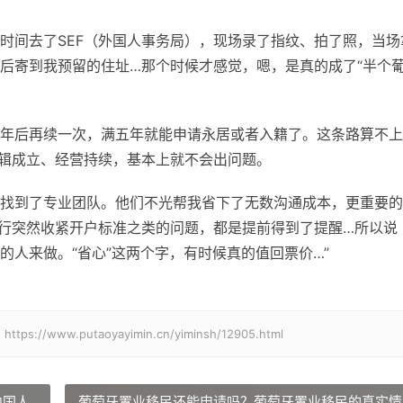
时间去了SEF（外国人事务局），现场录了指纹、拍了照，当场
后寄到我预留的住址…那个时候才感觉，嗯，是真的成了“半个
年后再续一次，满五年就能申请永居或者入籍了。这条路算不上
辑成立、经营持续，基本上就不会出问题。
找到了专业团队。他们不光帮我省下了无数沟通成本，更重要的
行突然收紧开户标准之类的问题，都是提前得到了提醒…所以说
人来做。“省心”这两个字，有时候真的值回票价…”
w.putaoyayimin.cn/yiminsh/12905.html
中国人
葡萄牙置业移民还能申请吗？葡萄牙置业移民的真实情