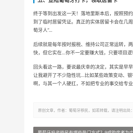
五、登陆葡萄牙打卡，领取居留卡
终于等到出发这一天！落地里斯本后，按照预约
到了临时居留凭证。真正的实体居留卡会在几周
萄牙人”...
后续就是每年按时报税、维持公司正常运转，两
快，但它实在…你不一定要赚大钱，只要项目逻
回头看这一路，要说最庆幸的决定，其实是早早
让我避开了不少隐性坑…比如某些政策变动、银
啊，与其一个人硬扛，不如把专业的事交给专业的
原创文章，作者：葡萄牙移民，如若转载，请注明出处：https://ww
葡萄牙投资移民有哪些热门方式？9成购房者为