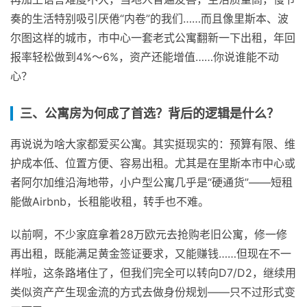
奏的生活特别吸引厌倦“内卷”的我们……而且像里斯本、波
尔图这样的城市，市中心一套老式公寓翻新一下出租，年回
报率轻松做到4%～6%，资产还能增值……你说谁能不动
心？
三、公寓房为何成了首选？背后的逻辑是什么？
再说说为啥大家都爱买公寓。其实挺现实的：预算有限、维
护成本低、位置方便、容易出租。尤其是在里斯本市中心或
者阿尔加维沿海地带，小户型公寓几乎是“硬通货”——短租
能做Airbnb，长租能收租，转手也不难。
以前啊，不少家庭拿着28万欧元去抢购老旧公寓，修一修
再出租，既能满足黄金签证要求，又能赚钱……但现在不一
样啦，这条路堵住了，但我们完全可以转向D7/D2，继续用
类似资产产生现金流的方式去做身份规划——只不过形式变