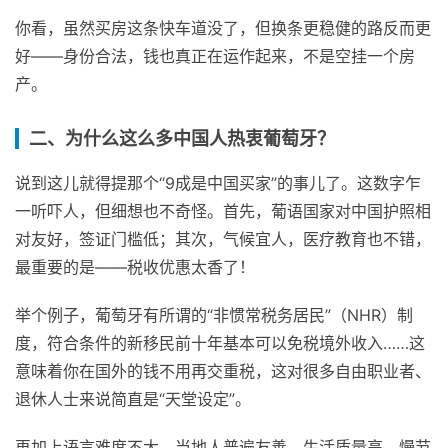
你看，虽然买房这条快车道没了，但换条更稳健的路反而更
好——身份合法，钱也真正在运作起来，不是空挂一个房
产。
二、为什么这么多中国人热衷葡萄牙？
说到这儿就得提那个“9成是中国买家”的事儿了。这数字乍
一听吓人，但细想也不奇怪。首先，葡语国家对中国护照相
对友好，签证门槛低；其次，气候宜人，医疗教育也不错，
最重要的是——税收优惠太香了！
举个例子，葡萄牙有所谓的“非惯常税务居民”（NHR）制
度，符合条件的新移民前十年基本可以免税境外收入……这
意味着你在国外的钱不用再交重税，这对很多自由职业者、
退休人士来说简直是“天堂设定”。
再加上语言难度不大，当地人普遍友善，生活质量高，慢节