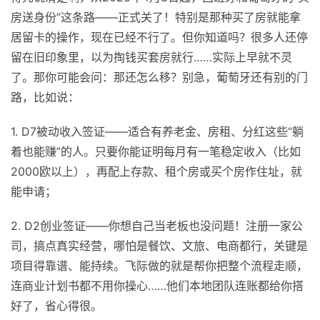
房送身份”这条路——正式关了！特别是那种买了房就能拿
居留卡的操作，现在已经不行了。但你知道吗？很多人还停
留在旧印象里，以为掏钱买套房就行……实际上早就不灵
了。那你可能会问：那还怎么移？别急，葡萄牙还有别的门
路，比如说：
1. D7被动收入签证——适合有养老金、房租、分红这些“躺
着也能赚”的人。只要你能证明每月有一笔稳定收入（比如
2000欧以上），再配上存款、租个房或买个房作住址，就
能申请；
2. D2创业签证——你想自己当老板也没问题！注册一家公
司，搞点真实经营，哪怕是餐饮、文旅、电商都行，关键是
项目得靠谱、能持续。飞际做的就是帮你把整个流程走顺，
连商业计划书都不用你操心……他们本地团队连账都给你搭
好了，省心得很。