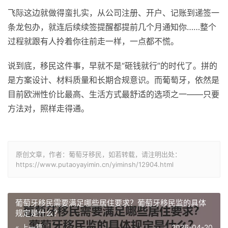
飞际这边就做得蛮扎实，从公司注册、开户、记账到递签一
条龙包办，就连后续续签提醒都提前几个月通知你……整个
过程就跟有人拎着你往前走一样，一点都不慌。
说到底，移民这件事，早就不是“砸钱就行”的时代了。拼的
是方案设计、材料质量和长期合规意识。而葡萄牙，依然是
目前欧洲性价比最高、生活方式最舒适的选项之一——只要
方法对，照样走得通。
原创文章，作者：葡萄牙移民，如若转载，请注明出处：
https://www.putaoyayimin.cn/yiminsh/12904.html
葡萄牙移民需要满足哪些居住要求？葡萄牙移民监的具体
规定是什么？
« 上一篇
2026-04-20