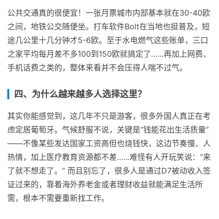
公共交通真的很便宜！一张月票城市内部基本就在30-40欧
之间，地铁公交随便坐。打车软件Bolt在当地也挺普及，短
途几公里十几分钟才5-6欧。至于水电燃气这些账单，三口
之家平均每月差不多100到150欧就搞定了……再加上网费、
手机话费之类的，整体来看并不会压得人喘不过气。
四、为什么越来越多人选择这里？
其实你能感觉到，这几年不只是游客，很多外国人真正在考
虑定居葡萄牙。气候舒服不说，关键是“钱能花出生活质量”
——不像某些发达国家工资高但也烧钱快，这边节奏慢、人
热情，加上医疗教育资源都不差……难怪有人开玩笑说：“来
了就不想走了。” 而且别忘了，很多人是通过D7被动收入签
证过来的，靠着海外养老金或者理财收益就能满足生活所
需，根本不需要重新找工作。