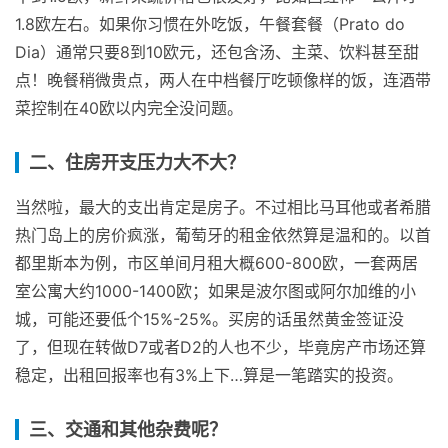
1.8欧左右。如果你习惯在外吃饭，午餐套餐（Prato do
Dia）通常只要8到10欧元，还包含汤、主菜、饮料甚至甜
点！晚餐稍微贵点，两人在中档餐厅吃顿像样的饭，连酒带
菜控制在40欧以内完全没问题。
二、住房开支压力大不大？
当然啦，最大的支出肯定是房子。不过相比马耳他或者希腊
热门岛上的房价疯涨，葡萄牙的租金依然算是温和的。以首
都里斯本为例，市区单间月租大概600-800欧，一套两居
室公寓大约1000-1400欧；如果是波尔图或阿尔加维的小
城，可能还要低个15%-25%。买房的话虽然黄金签证没
了，但现在转做D7或者D2的人也不少，毕竟房产市场还算
稳定，出租回报率也有3%上下…算是一笔踏实的投资。
三、交通和其他杂费呢？